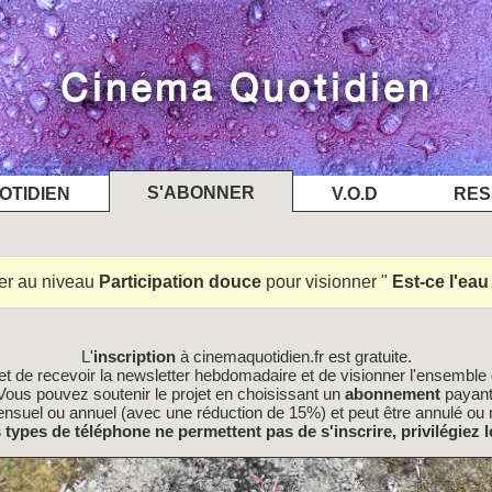
Cinéma Quotidien
S'ABONNER
OTIDIEN
V.O.D
RES
er au niveau
Participation douce
pour visionner
Est-ce l'eau 
L'
inscription
à cinemaquotidien.fr est gratuite.
t de recevoir la newsletter hebdomadaire et de visionner l'ensemble d
Vous pouvez soutenir le projet en choisissant un
abonnement
payant
nsuel ou annuel (avec une réduction de 15%) et peut être annulé ou 
s types de téléphone ne permettent pas de s'inscrire, privilégiez l