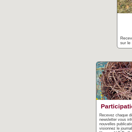
Receve
sur le 
Participat
Recevez chaque d
newsletter vous in
nouvelles publicatio
visionnez le journa