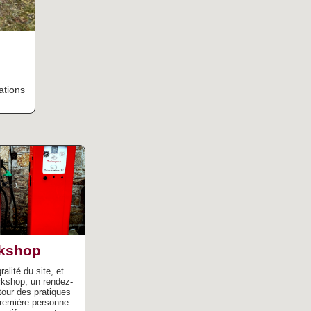
ations
kshop
alité du site, et
rkshop, un rendez-
tour des pratiques
remière personne.