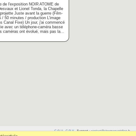
re de l'exposition NOIR ATOME de
Desvaux et Lionel Tonda, la Chapelle
rojette Juste avant la guerre (Film-
5 / 50 minutes / production L'image
ns Canal Fixe) Un jour, j'ai commencé
vie avec un téléphone-caméra basse
es caméras ont évolué, mais pas la...
C.G.U
-
C.G.V
- Support :
contact@cinemaquotidien.fr