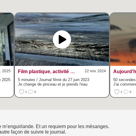
. 2025
Film plastique, activité aquatique
22 nov. 2024
Aujourd'h
e 2025
5 minutes / Journal filmé du 27 juin 2023
50 secondes 
Je change de pinceau et je prends l'eau
J'ai commenc
1
0
1
0
 je m’enguirlande. Et un requiem pour les mésanges.
autre façon de suivre le journal.