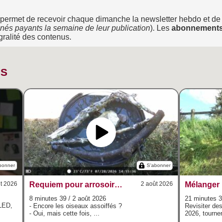
e permet de recevoir chaque dimanche la newsletter hebdo et de s
nés payants la semaine de leur publication
). Les
abonnement
égralité des contenus.
NS
bonner
S'abonner
t 2026
Requiem pour arrosoir et poubelle renversée
2 août 2026
8 minutes 39 / 2 août 2026
21 minutes 35
 LED,
- Encore les oiseaux assoiffés ?
Revisiter de
- Oui, mais cette fois, ...
2026, tourner