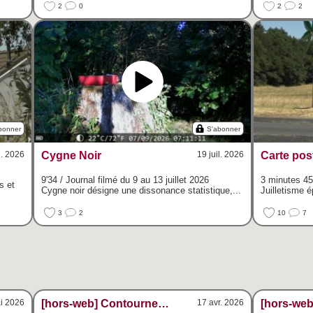
2
0
2
2
bonner
S'abonner
l. 2026
Cygne Noir
19 juil. 2026
Carte pos
9'34 / Journal filmé du 9 au 13 juillet 2026
3 minutes 45 
s et
Cygne noir désigne une dissonance statistique,...
Juilletisme é
3
2
10
7
i 2026
[hors-web] Contourner - Soirée L'image d'après
17 avr. 2026