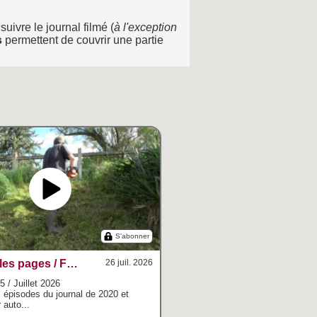
uivre le journal filmé (
à l'exception
s
permettent de couvrir une partie
S'abonner
Mélanger les pages / Film-journal
26 juil. 2026
 / Juillet 2026
s épisodes du journal de 2020 et
 auto...