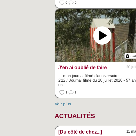
0
0
S'a
J'en ai oublié de faire
20 jui
... mon journal filmé d'anniversaire
2'12 / Journal filmé du 20 juillet 2026 - 57 an
un...
3
3
Voir plus...
ACTUALITÉS
[Du côté de chez...]
11 ma