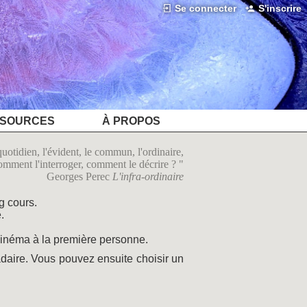
Se connecter
S'inscrire
SOURCES
À PROPOS
uotidien, l'évident, le commun, l'ordinaire,
comment l'interroger, comment le décrire ?
Georges Perec
L'infra-ordinaire
g cours.
.
 cinéma à la première personne.
adaire. Vous pouvez ensuite choisir un