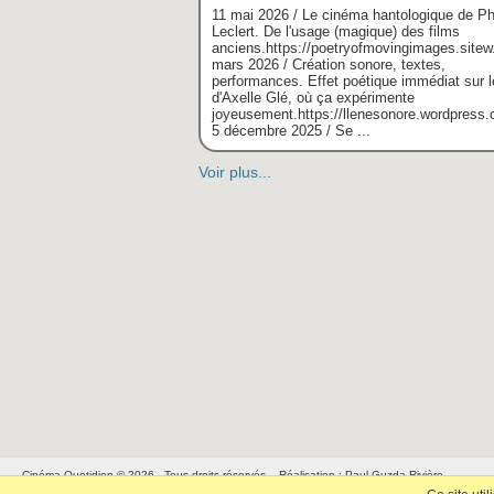
11 mai 2026 / Le cinéma hantologique de Ph
Leclert. De l'usage (magique) des films
anciens.https://poetryofmovingimages.sitew.
mars 2026 / Création sonore, textes,
performances. Effet poétique immédiat sur l
d'Axelle Glé, où ça expérimente
joyeusement.https://llenesonore.wordpress
5 décembre 2025 / Se ...
Voir plus...
Cinéma Quotidien © 2026 - Tous droits réservés. - Réalisation : Paul Guzda-Rivière