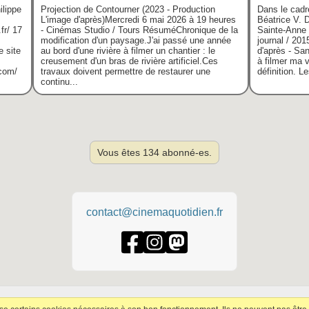
ilippe
Projection de Contourner (2023 - Production
Dans le cad
L'image d'après)Mercredi 6 mai 2026 à 19 heures
Béatrice V. 
fr/ 17
- Cinémas Studio / Tours RésuméChronique de la
Sainte-Anne p
modification d'un paysage.J'ai passé une année
journal / 201
e site
au bord d'une rivière à filmer un chantier : le
d'après - Sa
creusement d'un bras de rivière artificiel.Ces
à filmer ma 
.com/
travaux doivent permettre de restaurer une
définition. L
continu...
Vous êtes 134 abonné-es.
contact@cinemaquotidien.fr